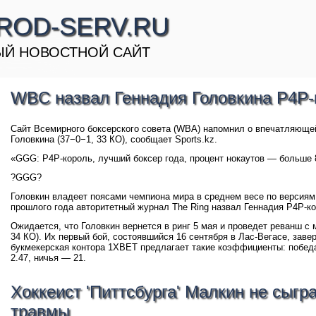
ROD-SERV.RU
Й НОВОСТНОЙ САЙТ
WBC назвал Геннадия Головкина P4P
Сайт Всемирного боксерского совета (WBA) напомнил о впечатляющей
Головкина (37−0−1, 33 КО), сообщает Sports.kz.
«GGG: P4P-король, лучший боксер года, процент нокаутов — больше
?GGG?
Головкин владеет поясами чемпиона мира в среднем весе по версиям 
прошлого года авторитетный журнал The Ring назвал Геннадия P4P-к
Ожидается, что Головкин вернется в ринг 5 мая и проведет реванш с
34 КО). Их первый бой, состоявшийся 16 сентября в Лас-Вегасе, зав
букмекерская контора 1XBET предлагает такие коэффициенты: побед
2.47, ничья — 21.
Хоккеист 'Питтсбурга' Малкин не сыгра
травмы