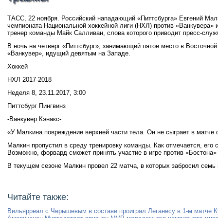
ТАСС, 22 ноября. Российский нападающий «Питтсбурга» Евгений Малк
чемпионата Национальной хоккейной лиги (НХЛ) против «Ванкувера» 
тренер команды Майк Салливан, слова которого приводит пресс-служ
В ночь на четверг «Питтсбург», занимающий пятое место в Восточной
«Ванкувер», идущий девятым на Западе.
Хоккей
НХЛ 2017-2018
Неделя 8, 23.11.2017, 3:00
Питтсбург Пингвинз
-Ванкувер Кэнакс-
«У Малкина повреждение верхней части тела. Он не сыграет в матче
Малкин пропустил в среду тренировку команды. Как отмечается, его 
Возможно, форвард сможет принять участие в игре против «Бостона» 
В текущем сезоне Малкин провел 22 матча, в которых забросил семь 
Читайте также:
Вильярреал с Черышевым в составе проиграл Леганесу в 1-м матче К