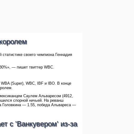
-королем
 статистике своего чемпиона Геннадия
 80%», — пишет твиттер WBC.
WBA (Super), WBC, IBF и IBO. В конце
оролем.
 мексиканцем Саулем Альваресом (4912,
ершился спорной ничьей. На реванш
а Головкина — 1.55, победа Альвареса —
ет с 'Ванкувером' из-за