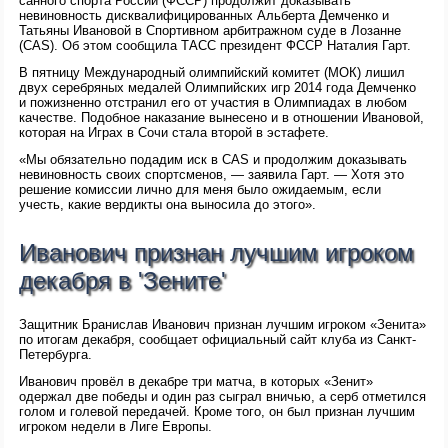
санного спорта России (ФССР) продолжит доказывать
невиновность дисквалифицированных Альберта Демченко и
Татьяны Ивановой в Спортивном арбитражном суде в Лозанне
(CAS). Об этом сообщила ТАСС президент ФССР Наталия Гарт.
В пятницу Международный олимпийский комитет (МОК) лишил
двух серебряных медалей Олимпийских игр 2014 года Демченко
и пожизненно отстранил его от участия в Олимпиадах в любом
качестве. Подобное наказание вынесено и в отношении Ивановой,
которая на Играх в Сочи стала второй в эстафете.
«Мы обязательно подадим иск в CAS и продолжим доказывать
невиновность своих спортсменов, — заявила Гарт. — Хотя это
решение комиссии лично для меня было ожидаемым, если
учесть, какие вердикты она выносила до этого».
Иванович признан лучшим игроком
декабря в 'Зените'
Защитник Бранислав Иванович признан лучшим игроком «Зенита»
по итогам декабря, сообщает официальный сайт клуба из Санкт-
Петербурга.
Иванович провёл в декабре три матча, в которых «Зенит»
одержал две победы и один раз сыграл вничью, а серб отметился
голом и голевой передачей. Кроме того, он был признан лучшим
игроком недели в Лиге Европы.