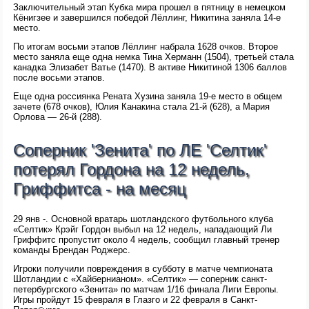
Заключительный этап Кубка мира прошел в пятницу в немецком
Кёнигзее и завершился победой Лёллинг, Никитина заняла 14-е
место.
По итогам восьми этапов Лёллинг набрала 1628 очков. Второе
место заняла еще одна немка Тина Херманн (1504), третьей стала
канадка Элизабет Ватье (1470). В активе Никитиной 1306 баллов
после восьми этапов.
Еще одна россиянка Рената Хузина заняла 19-е место в общем
зачете (678 очков), Юлия Канакина стала 21-й (628), а Мария
Орлова — 26-й (288).
Соперник 'Зенита' по ЛЕ 'Селтик'
потерял Гордона на 12 недель,
Гриффитса - на месяц
29 янв -. Основной вратарь шотландского футбольного клуба
«Селтик» Крэйг Гордон выбыл на 12 недель, нападающий Ли
Гриффитс пропустит около 4 недель, сообщил главный тренер
команды Брендан Роджерс.
Игроки получили повреждения в субботу в матче чемпионата
Шотландии с «Хайбернианом». «Селтик» — соперник санкт-
петербургского «Зенита» по матчам 1/16 финала Лиги Европы.
Игры пройдут 15 февраля в Глазго и 22 февраля в Санкт-