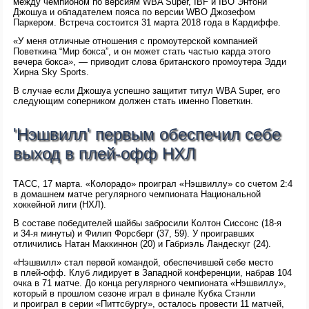
между чемпионом по версиям WBA Super, IBF и IBO Энтони
Джошуа и обладателем пояса по версии WBO Джозефом
Паркером. Встреча состоится 31 марта 2018 года в Кардиффе.
«У меня отличные отношения с промоутерской компанией
Поветкина “Мир бокса”, и он может стать частью карда этого
вечера бокса», — приводит слова британского промоутера Эдди
Хирна Sky Sports.
В случае если Джошуа успешно защитит титул WBA Super, его
следующим соперником должен стать именно Поветкин.
'Нэшвилл' первым обеспечил себе
выход в плей-офф НХЛ
ТАСС, 17 марта. «Колорадо» проиграл «Нэшвиллу» со счетом 2:4
в домашнем матче регулярного чемпионата Национальной
хоккейной лиги (НХЛ).
В составе победителей шайбы забросили Колтон Сиссонс (18-я
и 34-я минуты) и Филип Форсберг (37, 59). У проигравших
отличились Натан Маккиннон (20) и Габриэль Ландескуг (24).
«Нэшвилл» стал первой командой, обеспечившей себе место
в плей-офф. Клуб лидирует в Западной конференции, набрав 104
очка в 71 матче. До конца регулярного чемпионата «Нэшвиллу»,
который в прошлом сезоне играл в финале Кубка Стэнли
и проиграл в серии «Питтсбургу», осталось провести 11 матчей,