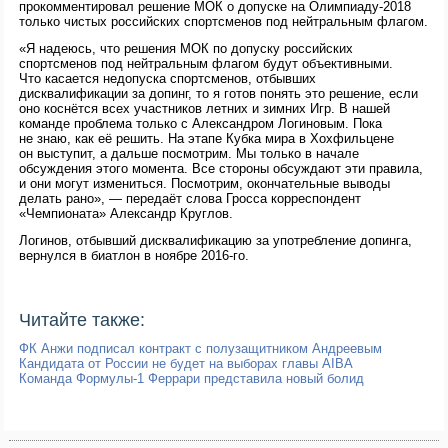
прокомментировал решение МОК о допуске на Олимпиаду-2018
только чистых российских спортсменов под нейтральным флагом.
«Я надеюсь, что решения МОК по допуску российских
спортсменов под нейтральным флагом будут объективными.
Что касается недопуска спортсменов, отбывших
дисквалификации за допинг, то я готов понять это решение, если
оно коснётся всех участников летних и зимних Игр. В нашей
команде проблема только с Александром Логиновым. Пока
не знаю, как её решить. На этапе Кубка мира в Хохфильцене
он выступит, а дальше посмотрим. Мы только в начале
обсуждения этого момента. Все стороны обсуждают эти правила,
и они могут измениться. Посмотрим, окончательные выводы
делать рано», — передаёт слова Гросса корреспондент
«Чемпионата» Александр Круглов.
Логинов, отбывший дисквалификацию за употребление допинга,
вернулся в биатлон в ноябре 2016-го.
Читайте также:
ФК Анжи подписал контракт с полузащитником Андреевым
Кандидата от России не будет на выборах главы AIBA
Команда Формулы-1 Феррари представила новый болид