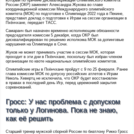
который по причине дисквалификации Олимпийского комитета
России (ОКР) заменяет Александра Жукова во главе
координационной комиссии Международного олимпийского
комитета (МОК) по подготовке к Олимпиаде 2022 года в Пекине,
представил доклад о подготовке к Играм на сессии организации в
Пхёнчхане, передает ТАСС.
Самаранч был назначен временно исполняющим обязанности
председателя комиссии 5 декабря, когда ОКР был
дисквалифицирован по решению исполкома МОК за допинговые
нарушения на Олимпиаде в Сочи.
Жуков не может принимать участие в сессии МОК, которая
проходит в эти дни в Пхёнчхане, поскольку был избран членом
организации по квоте национальных олимпийских комитетов.
Олимпийские игры в Пхёнчхане пройдут с 9 по 25 февраля. Ранее
глава комиссии МОК по допуску российских атлетов к Играм
Николь Хевертц не исключила, что ОКР будет восстановлен
в правах в последний день Игр, перед церемонией закрытия
соревнований.
Гросс: У нас проблема с допуском
только у Логинова. Пока не знаю,
как её решить
Старший тренер мужской сборной России по биатлону Рикко Гросс