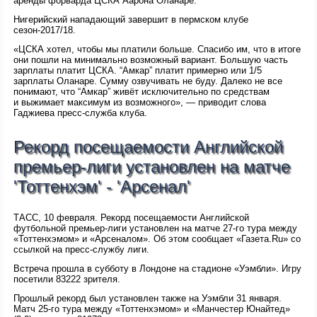
аренды форварда ЦСКА Аарона Оланаре.
Нигерийский нападающий завершит в пермском клубе
сезон-2017/18.
«ЦСКА хотел, чтобы мы платили больше. Спасибо им, что в итоге
они пошли на минимально возможный вариант. Большую часть
зарплаты платит ЦСКА. “Амкар” платит примерно или 1/5
зарплаты Оланаре. Сумму озвучивать не буду. Далеко не все
понимают, что “Амкар” живёт исключительно по средствам
и выжимает максимум из возможного», — приводит слова
Гаджиева пресс-служба клуба.
Рекорд посещаемости Английской
премьер-лиги установлен на матче
'Тоттенхэм' - 'Арсенал'
ТАСС, 10 февраля. Рекорд посещаемости Английской
футбольной премьер-лиги установлен на матче 27-го тура между
«Тоттенхэмом» и «Арсеналом». Об этом сообщает «Газета.Ru» со
ссылкой на пресс-службу лиги.
Встреча прошла в субботу в Лондоне на стадионе «Уэмбли». Игру
посетили 83222 зрителя.
Прошлый рекорд был установлен также на Уэмбли 31 января.
Матч 25-го тура между «Тоттенхэмом» и «Манчестер Юнайтед»