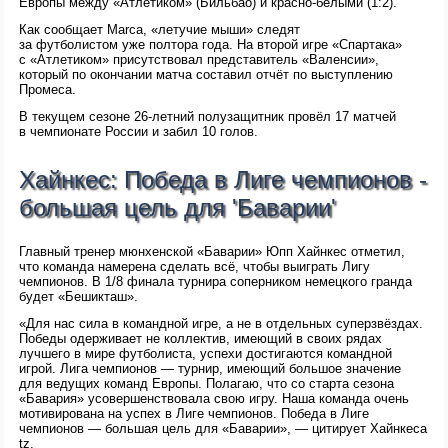
Европы между «Атлетиком» (Бильбао) и красно-белыми (1:2).
Как сообщает Marca, «летучие мыши» следят
за футболистом уже полтора года. На второй игре «Спартака»
с «Атлетиком» присутствовал представитель «Валенсии»,
который по окончании матча составил отчёт по выступлению
Промеса.
В текущем сезоне 26-летний полузащитник провёл 17 матчей
в чемпионате России и забил 10 голов.
Хайнкес: Победа в Лиге чемпионов -
большая цель для 'Баварии'
Главный тренер мюнхенской «Баварии» Юпп Хайнкес отметил,
что команда намерена сделать всё, чтобы выиграть Лигу
чемпионов. В 1/8 финала турнира соперником немецкого гранда
будет «Бешикташ».
«Для нас сила в командной игре, а не в отдельных суперзвёздах.
Победы одерживает не коллектив, имеющий в своих рядах
лучшего в мире футболиста, успехи достигаются командной
игрой. Лига чемпионов — турнир, имеющий большое значение
для ведущих команд Европы. Полагаю, что со старта сезона
«Бавария» усовершенствовала свою игру. Наша команда очень
мотивирована на успех в Лиге чемпионов. Победа в Лиге
чемпионов — большая цель для «Баварии», — цитирует Хайнкеса
tz.