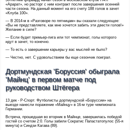
«Арарат», но расторг с ним контракт после завершения осенней
части сезона. На данный момент на его счету 188 голов в зачет
«Клуба 100».
— В 2014-м в «Разговоре по пятницам» вы сказали следующее:
«Вы не представляете, как мне хочется забить эти двести голов!»
Желание в силе?
— Если будет премьер-лига или тот чемпионат, голы которого
идут в зачет, то конечно.
— То есть о завершении карьеры у вас мыслей не было?
— Честно, нет. С удовольствием бы еще сезончик поиграл.
Дортмундская 'Боруссия' обыграла
'Майнц' в первом матче под
руководством Штёгера
13 дек - Р-Спорт. Футболисты дортмундской «Боруссии» на
выезде нанесли поражение «Майнцу» в 16-м туре чемпионата
Германии.
Встреча, прошедшая во вторник в Майнце, завершилась победой
гостей со счетом 2:0. Голы забили Сократис Папастатопулос (55-я
минута) и Синдзи Кагава (89).