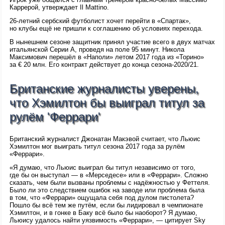
Каррерой, утверждает Il Mattino.
26-летний сербский футболист хочет перейти в «Спартак»,
но клубы ещё не пришли к соглашению об условиях перехода.
В нынешнем сезоне защитник принял участие всего в двух матчах
итальянской Серии А, проведя на поле 95 минут. Никола
Максимович перешёл в «Наполи» летом 2017 года из «Торино»
за € 20 млн. Его контракт действует до конца сезона-2020/21.
Британские журналисты уверены,
что Хэмилтон бы выиграл титул за
рулём 'Феррари'
Британский журналист Джонатан Макэвой считает, что Льюис
Хэмилтон мог выиграть титул сезона 2017 года за рулём
«Феррари».
«Я думаю, что Льюис выиграл бы титул независимо от того,
где бы он выступал — в «Мерседесе» или в «Феррари». Сложно
сказать, чем были вызваны проблемы с надёжностью у Феттеля.
Было ли это следствием ошибок на заводе или проблема была
в том, что «Феррари» ощущала себя под дулом пистолета?
Пошло бы всё тем же путём, если бы лидировал в чемпионате
Хэмилтон, и в гонке в Баку всё было бы наоборот? Я думаю,
Льюису удалось найти уязвимость «Феррари», — цитирует Sky