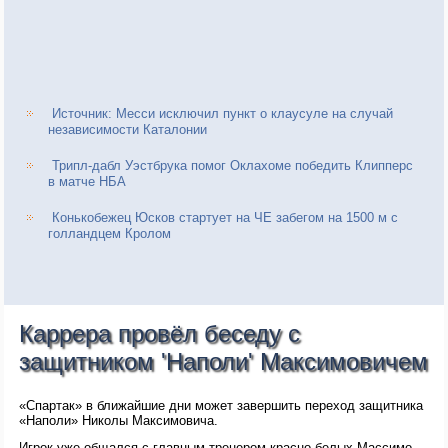
Источник: Месси исключил пункт о клаусуле на случай
независимости Каталонии
Трипл-дабл Уэстбрука помог Оклахоме победить Клипперс
в матче НБА
Конькобежец Юсков стартует на ЧЕ забегом на 1500 м с
голландцем Кролом
Каррера провёл беседу с
защитником 'Наполи' Максимовичем
«Спартак» в ближайшие дни может завершить переход защитника
«Наполи» Николы Максимовича.
Игрок уже общался с главным тренером красно-белых Массимо