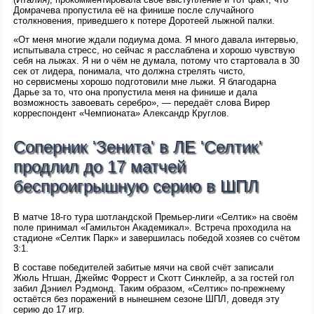
Домрачева пропустила её на финише после случайного
столкновения, приведшего к потере Доротеей лыжной палки.
«От меня многие ждали подиума дома. Я много давала интервью,
испытывала стресс, но сейчас я расслаблена и хорошо чувствую
себя на лыжах. Я ни о чём не думала, потому что стартовала в 30
сек от лидера, понимала, что должна стрелять чисто,
но сервисмены хорошо подготовили мне лыжи. Я благодарна
Дарье за то, что она пропустила меня на финише и дала
возможность завоевать серебро», — передаёт слова Вирер
корреспондент «Чемпионата» Александр Круглов.
Соперник 'Зенита' в ЛЕ 'Селтик'
продлил до 17 матчей
беспроигрышную серию в ШПЛ
В матче 18-го тура шотландской Премьер-лиги «Селтик» на своём
поле принимал «Гамильтон Академикал». Встреча проходила на
стадионе «Селтик Парк» и завершилась победой хозяев со счётом
3:1.
В составе победителей забитые мячи на свой счёт записали
Жюль Нтшан, Джеймс Форрест и Скотт Синклейр, а за гостей гол
забил Дэниел Рэдмонд. Таким образом, «Селтик» по-прежнему
остаётся без поражений в нынешнем сезоне ШПЛ, доведя эту
серию до 17 игр.