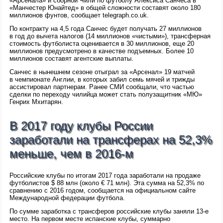
«Арсенала» и сборной Чили по футболу Алексиса Санчеса в
«Манчестер Юнайтед» в общей сложности составят около 180
миллионов фунтов, сообщает telegraph.co.uk.
По контракту на 4,5 года Санчес будет получать 27 миллионов
в год до вычета налогов (14 миллионов «чистыми»), трансферная
стоимость футболиста оценивается в 30 миллионов, еще 20
миллионов предусмотрено в качестве подъемных. Более 10
миллионов составят агентские выплаты.
Санчес в нынешнем сезоне отыграл за «Арсенал» 19 матчей
в чемпионате Англии, в которых забил семь мячей и трижды
ассистировал партнерам. Ранее СМИ сообщали, что частью
сделки по переходу чилийца может стать полузащитник «МЮ»
Генрих Мхитарян.
В 2017 году клубы России
заработали на трансферах на 52,3%
меньше, чем в 2016-м
Российские клубы по итогам 2017 года заработали на продаже
футболистов $ 88 млн (около € 71 млн). Эта сумма на 52,3% по
сравнению с 2016 годом, сообщается на официальном сайте
Международной федерации футбола.
По сумме заработка с трансферов российские клубы заняли 13-е
место. На первом месте испанские клубы, суммарно