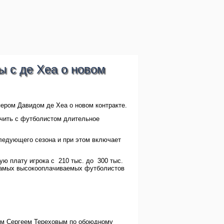
ы с де Хеа о новом
ером Давидом де Хеа о новом контракте.
ючить с футболистом длительное
ледующего сезона и при этом включает
ю плату игрока с 210 тыс. до 300 тыс.
з самых высокооплачиваемых футболистов
ом Сергеем Тереховым по обоюдному