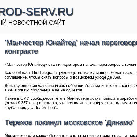
ROD-SERV.RU
Й НОВОСТНОЙ САЙТ
'Манчестер Юнайтед' начал переговор
контракте
«Манчестер Юнайтед» стал инициатором начала переговоров с голкип
Как сообщает The Telegraph, руководство манкунианцев желает закл
соглашение, чтобы снять вопросы о возможном уходе де Хеа.
Действующее соглашение игрока сборной Испании истекает в конце с
в себя опцию продления ещё на один год.
Ранее в СМИ сообщалось, что в Манчестере хотят повысить заработну
(около € 337 тыс.) в неделю, что позволит голкиперу стать одним и
клуба наряду с Полем Погба.
Терехов покинул московское 'Динамо'
Московское «Динамо» объявило о расторжении контракта с защитник