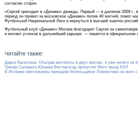
согласию сторон.
«Сергей приходил в «Динамо» дважды. Первый — в далеком 2009 г., вт
период он провел за московское «Динамо» более 40 матчей, помог н
Футбольной Национальной Лиги и вернуться в высший эшелон россий
Футбольный клуб «Динамо» Москва благодарит Сергея за самоотверж
и желает успехов в дальнейшей карьере. — пишется в официальном 
Читайте также:
Дарья Касаткина: Отыграв матчболы в двух матчах, я уже ничего не 
Тренер Салавата Юлаева Вестерлунд пропустит Матч звезд КХЛ
В Испании обеспокоены приездом болельщиков Локомотива на матч с