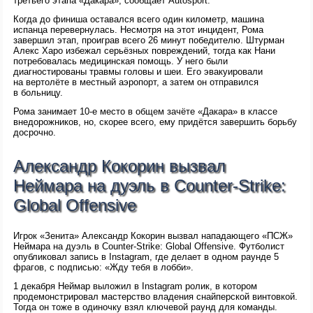
третьего этапа «Дакара», сообщает Autosport.
Когда до финиша оставался всего один километр, машина
испанца перевернулась. Несмотря на этот инцидент, Рома
завершил этап, проиграв всего 26 минут победителю. Штурман
Алекс Харо избежал серьёзных повреждений, тогда как Нани
потребовалась медицинская помощь. У него были
диагностированы травмы головы и шеи. Его эвакуировали
на вертолёте в местный аэропорт, а затем он отправился
в больницу.
Рома занимает 10-е место в общем зачёте «Дакара» в классе
внедорожников, но, скорее всего, ему придётся завершить борьбу
досрочно.
Александр Кокорин вызвал
Неймара на дуэль в Counter-Strike:
Global Offensive
Игрок «Зенита» Александр Кокорин вызвал нападающего «ПСЖ»
Неймара на дуэль в Counter-Strike: Global Offensive. Футболист
опубликовал запись в Instagram, где делает в одном раунде 5
фрагов, с подписью: «Жду тебя в лобби».
1 декабря Неймар выложил в Instagram ролик, в котором
продемонстрировал мастерство владения снайперской винтовкой.
Тогда он тоже в одиночку взял ключевой раунд для команды.