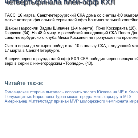
четвертьфинала плей-офф КХЛ
ТАСС, 16 марта. Санкт-петербургский СКА дома со счетом 4:0 обыгр
матче четвертьфинальной серии плей-офф Континентальной хоккейной
Шайбы забросили Вадим Шипачев (1-я минута), Ярно Коскиранта (18),
Гавриков (34). На 48-й минуте российский нападающий СКА Павел Дац
санкт-петербургского клуба Микко Коскинен не пропускает на протяж
Счет в серии до четырех побед стал 10 в пользу СКА, следующий ма
17 марта в Санкт-Петербурге.
В серии первого раунда плей-офф КХЛ СКА победил череповецкую «С
верх в серии с нижегородским «Торпедо». (40).
Читайте также:
Голландская сторона пыталась оспорить золото Юскова на ЧЕ в Кол
Полузащитник Барселоны Туран может продолжить карьеру в MLS
Американец Миттелстадт признан MVP молодежного чемпионата мира