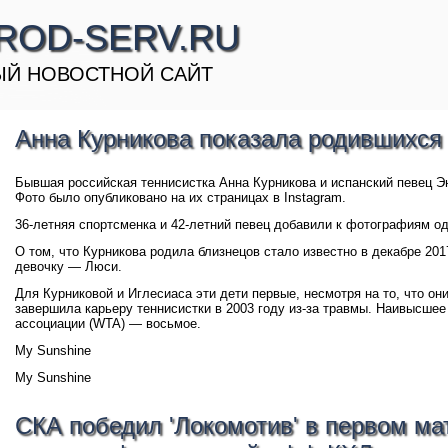
ROD-SERV.RU
Й НОВОСТНОЙ САЙТ
Анна Курникова показала родившихся
Бывшая российская теннисистка Анна Курникова и испанский певец Эн
Фото было опубликовано на их страницах в Instagram.
36-летняя спортсменка и 42-летний певец добавили к фотографиям о
О том, что Курникова родила близнецов стало известно в декабре 201
девочку — Люси.
Для Курниковой и Иглесиаса эти дети первые, несмотря на то, что они
завершила карьеру теннисистки в 2003 году из-за травмы. Наивысшее
ассоциации (WTA) — восьмое.
My Sunshine
My Sunshine
СКА победил 'Локомотив' в первом ма