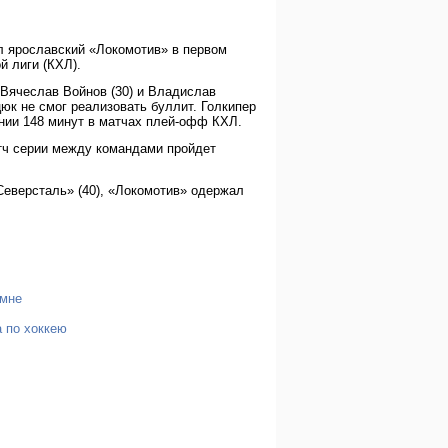
ал ярославский «Локомотив» в первом
 лиги (КХЛ).
 Вячеслав Войнов (30) и Владислав
юк не смог реализовать буллит. Голкипер
ении 148 минут в матчах плей-офф КХЛ.
тч серии между командами пройдет
еверсталь» (40), «Локомотив» одержал
омне
 по хоккею