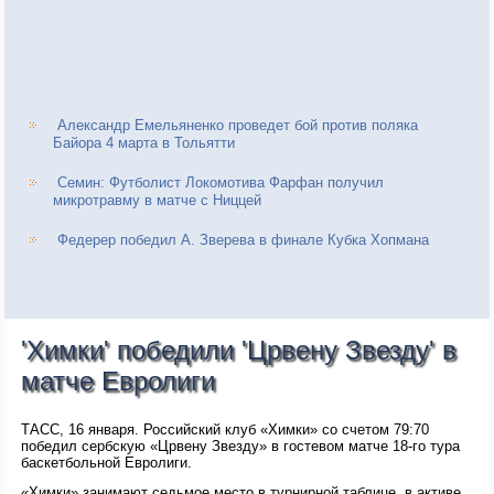
Александр Емельяненко проведет бой против поляка
Байора 4 марта в Тольятти
Семин: Футболист Локомотива Фарфан получил
микротравму в матче с Ниццей
Федерер победил А. Зверева в финале Кубка Хопмана
'Химки' победили 'Црвену Звезду' в
матче Евролиги
ТАСС, 16 января. Российский клуб «Химки» со счетом 79:70
победил сербскую «Црвену Звезду» в гостевом матче 18-го тура
баскетбольной Евролиги.
«Химки» занимают седьмое место в турнирной таблице, в активе