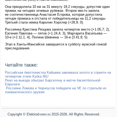
Она преодолела 10 км за 31 минуту 19,2 секунды, допустив один
промах на четырех огневых рубежах. Второе место заняла
ее соотечественница Анастасия Егорова, которая допустила
четыре промаха и отстала от победительницы на 11,2 секунды.
Третьей стала немка Каролин Хорхлер (+28,9; 0).
Россиянка Кристина Резцова заняла четвертое место (+1.05,7; 2),
Евгения Павлова — пятое (+1.24,4; 3), Маргарита Васильева —
10-е (+2.11,1; 4), Полина Шевнина — 16-е (3.41,8; 5).
Этап в Ханты-Мансийске завершится в субботу мужской гонкой
преследования.
Читайте также:
Российская биатлонистка Кайшева завоевала золото в спринте на
четвертом этапе Кубка IBU
Реал на выезде обыграл Барселону в матче баскетбольной
Евролиги
Россияне Ломова и Черноусов победили на ЧЕ по стрельбе из
пневматического оружия
Copyright © Elektrod-serv.ru 2015-2026. All Rights Reserved.