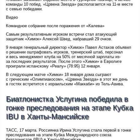
команды 10 побед. «Црвена Звезда» располагается на 11-м месте
с семью победами.
Видео
Командное собрание после поражения от «Калева»
Самым результативным игроком встречи стал атакующий
защитник «Химок» Алексей Швед, набравший 29 очков.
9 января генеральный директор «Химок» Павел Астахов объявил
о решении оштрафовать игроков, тренерский штаб, персонал
и весь менеджмент клуба на 50% от месячной зарплаты из-
за последних результатов. После этого «Химки» в Евролиге
проиграли испанскому «Реалу» (78:95) 12 января.
В следующем матче «Химки» 18 января дома сыграют
с греческим «Олимпиакосом», «Црвена Звезда» в этот же день
в гостях встретится с израильским «Маккаби» из Тель-Авива.
Биатлонистка Услугина победила в
гонке преследования на этапе Кубка
IBU в Ханты-Мансийске
ТАСС, 17 марта. Россиянка Ирина Услугина стала первой в гонке
преследования на этапе Кубка Международного союза
биатлонистов (IBU) в Ханты-Мансийске.