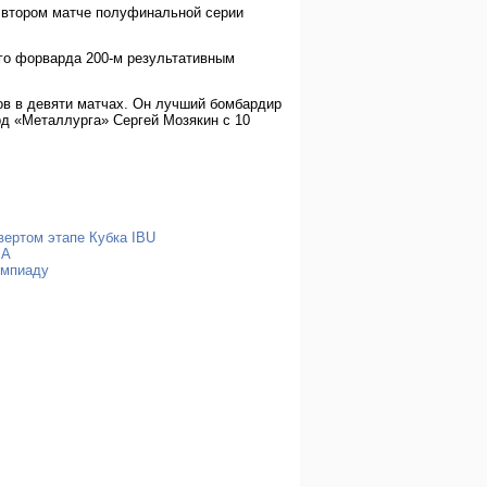
 втором матче полуфинальной серии
го форварда 200-м результативным
ов в девяти матчах. Он лучший бомбардир
д «Металлурга» Сергей Мозякин с 10
вертом этапе Кубка IBU
БА
импиаду