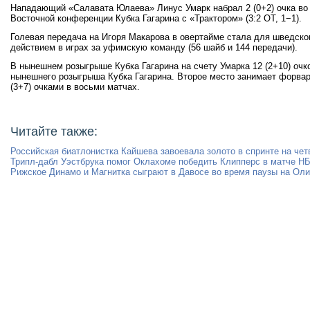
Нападающий «Салавата Юлаева» Линус Умарк набрал 2 (0+2) очка во
Восточной конференции Кубка Гагарина с «Трактором» (3:2 ОТ, 1−1).
Голевая передача на Игоря Макарова в овертайме стала для шведско
действием в играх за уфимскую команду (56 шайб и 144 передачи).
В нынешнем розыгрыше Кубка Гагарина на счету Умарка 12 (2+10) очк
нынешнего розыгрыша Кубка Гагарина. Второе место занимает форвар
(3+7) очками в восьми матчах.
Читайте также:
Российская биатлонистка Кайшева завоевала золото в спринте на чет
Трипл-дабл Уэстбрука помог Оклахоме победить Клипперс в матче Н
Рижское Динамо и Магнитка сыграют в Давосе во время паузы на Ол