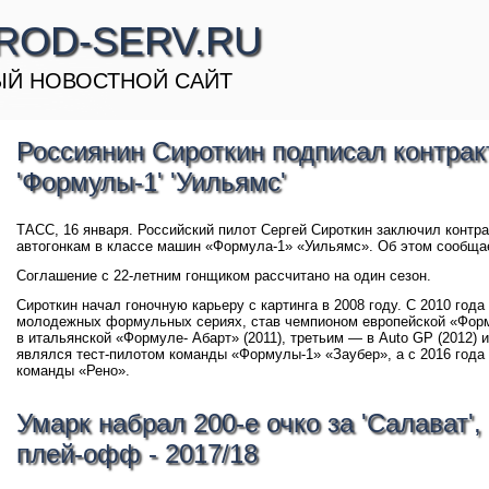
ROD-SERV.RU
Й НОВОСТНОЙ САЙТ
Россиянин Сироткин подписал контрак
'Формулы-1' 'Уильямс'
ТАСС, 16 января. Российский пилот Сергей Сироткин заключил контра
автогонкам в классе машин «Формула-1» «Уильямс». Об этом сообща
Соглашение с 22-летним гонщиком рассчитано на один сезон.
Сироткин начал гоночную карьеру с картинга в 2008 году. С 2010 года
молодежных формульных сериях, став чемпионом европейской «Форм
в итальянской «Формуле- Абарт» (2011), третьим — в Auto GP (2012) и
являлся тест-пилотом команды «Формулы-1» «Заубер», а с 2016 года
команды «Рено».
Умарк набрал 200-е очко за 'Салават'
плей-офф - 2017/18