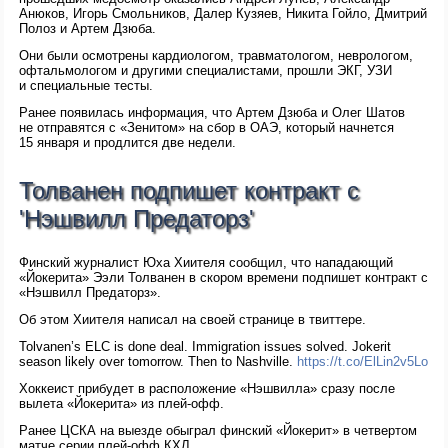
Анюков, Игорь Смольников, Далер Кузяев, Никита Гойло, Дмитрий
Полоз и Артем Дзюба.
Они были осмотрены кардиологом, травматологом, неврологом,
офтальмологом и другими специалистами, прошли ЭКГ, УЗИ
и специальные тесты.
Ранее появилась информация, что Артем Дзюба и Олег Шатов
не отправятся с «Зенитом» на сбор в ОАЭ, который начнется
15 января и продлится две недели.
Толванен подпишет контракт с
'Нэшвилл Предаторз'
Финский журналист Юха Хиителя сообщил, что нападающий
«Йокерита» Ээли Толванен в скором времени подпишет контракт с
«Нэшвилл Предаторз».
Об этом Хиителя написал на своей странице в твиттере.
Tolvanen’s ELC is done deal. Immigration issues solved. Jokerit
season likely over tomorrow. Then to Nashville.
https://t.co/ElLin2v5Lo
Хоккеист прибудет в расположение «Нэшвилла» сразу после
вылета «Йокерита» из плей-офф.
Ранее ЦСКА на выезде обыграл финский «Йокерит» в четвертом
матче серии плей-офф КХЛ.