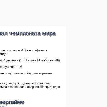
нал чемпионата мира
дии со счетом 4:0 в полуфинале
эндэ.
а Родионова (15), Галина Михайлова (46).
в полуфинал ЧМ
угом полуфинале победила норвежек
з в два года. Турнир в Китае стал
 мира становилась сборная Швеции, один
овертайме