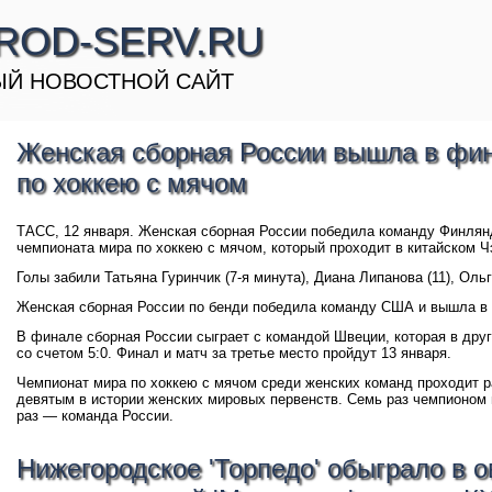
ROD-SERV.RU
Й НОВОСТНОЙ САЙТ
Женская сборная России вышла в фи
по хоккею с мячом
ТАСС, 12 января. Женская сборная России победила команду Финлян
чемпионата мира по хоккею с мячом, который проходит в китайском Ч
Голы забили Татьяна Гуринчик (7-я минута), Диана Липанова (11), Ольг
Женская сборная России по бенди победила команду США и вышла 
В финале сборная России сыграет с командой Швеции, которая в др
со счетом 5:0. Финал и матч за третье место пройдут 13 января.
Чемпионат мира по хоккею с мячом среди женских команд проходит ра
девятым в истории женских мировых первенств. Семь раз чемпионом
раз — команда России.
Нижегородское 'Торпедо' обыграло в 