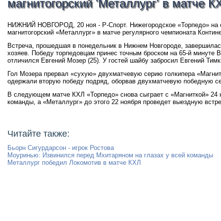
магнитогорский 'Металлург' в матче К
НИЖНИЙ НОВГОРОД, 20 ноя - Р-Спорт. Нижегородское «Торпедо» на 
магнитогорский «Металлург» в матче регулярного чемпионата Контине
Встреча, прошедшая в понедельник в Нижнем Новгороде, завершилась со
хозяев. Победу торпедовцам принес точным броском на 65-й минуте В
отличился Евгений Мозер (25). У гостей шайбу забросил Евгений Тимки
Гол Мозера прервал «сухую» двухматчевую серию голкипера «Магни
одержали вторую победу подряд, оборвав двухматчевую победную се
В следующем матче КХЛ «Торпедо» снова сыграет с «Магниткой» 24 н
команды, а «Металлург» до этого 22 ноября проведет выездную вст
Читайте также:
Бьорн Сигурдарсон - игрок Ростова
Моуринью: Извинился перед Мхитаряном на глазах у всей команды
Металлург победил Локомотив в матче КХЛ