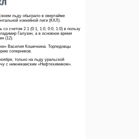
ХЛ
своем льду обыграло в овертайме
нтальной хоккейной лиги (КХЛ).
 счетом 2:1 (0:1, 1:0, 0:0, 1:0) в пользу
ладимир Галузин, а в основное время
н (12).
тки» Василия Кошечкина. Торпедовцы
рию соперников.
оября, только на льду уральской
речу с нижнекамским «Нефтехимиком».