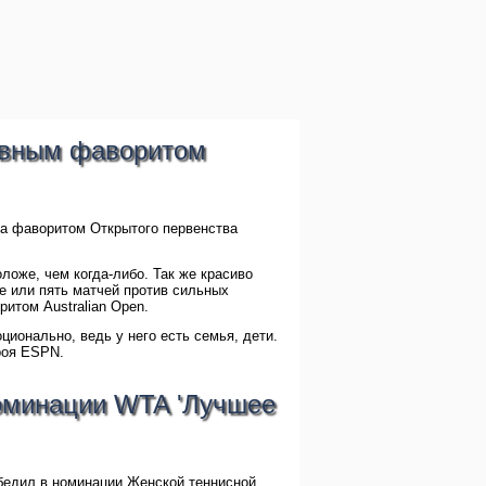
явным фаворитом
а фаворитом Открытого первенства
ложе, чем когда-либо. Так же красиво
ре или пять матчей против сильных
итом Australian Open.
ционально, ведь у него есть семья, дети.
роя ESPN.
оминации WTA 'Лучшее
обедил в номинации Женской теннисной