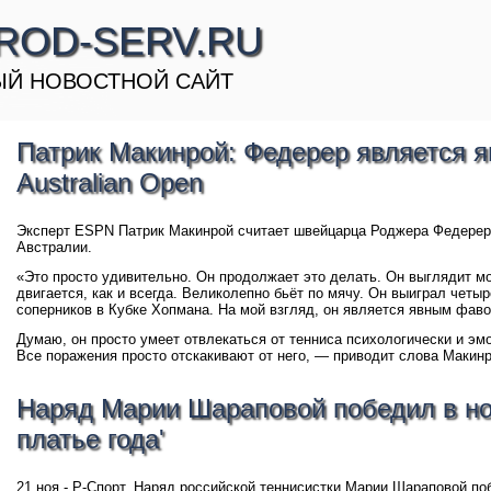
ROD-SERV.RU
Й НОВОСТНОЙ САЙТ
Патрик Макинрой: Федерер является 
Australian Open
Эксперт ESPN Патрик Макинрой считает швейцарца Роджера Федерер
Австралии.
«Это просто удивительно. Он продолжает это делать. Он выглядит мо
двигается, как и всегда. Великолепно бьёт по мячу. Он выиграл четы
соперников в Кубке Хопмана. На мой взгляд, он является явным фавор
Думаю, он просто умеет отвлекаться от тенниса психологически и эмо
Все поражения просто отскакивают от него, — приводит слова Макин
Наряд Марии Шараповой победил в н
платье года'
21 ноя - Р-Спорт. Наряд российской теннисистки Марии Шараповой п