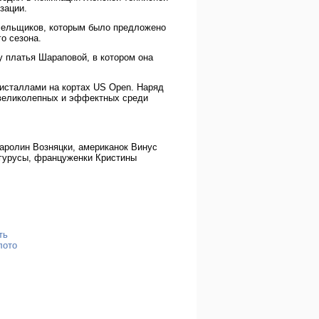
зации.
олельщиков, которым было предложено
о сезона.
у платья Шараповой, в котором она
исталлами на кортах US Open. Наряд
 великолепных и эффектных среди
аролин Возняцки, американок Винус
гурусы, француженки Кристины
ть
лото