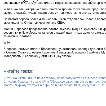
ассоциации (WTA) «Лучшее платье года», сообщается на сайте органи
WTA в начале ноября на своем сайте устроила голосование среди б
выбрать самый лучший наряд восьми теннисисток по итогам минувшег
По итогам опроса более 40% болельщиков отдали свой голос в польз
выступала на Открытом чемпионате США.
Мария Шарапова представила платье высокой моды с кружевами и кр
россиянки в Нью-Йорке останется в нашей памяти как один из самых
теннисных платьев.
WTA
В опросе, помимо платья Шараповой, участвовали наряды датчанки К
и Серены Уильямс, чешки Каролины Плишковой, испанки Гарбинье Му
Младенович и словачки Доминики Цибулковой.
Читайте также:
Антон Бабиков: Это не наш потолок, но не получается себя реализова
Елисеев: Трасса на этапе КМ в Оберхофе ужасная, а в ее центре - бо
Мартен Фуркад стартует в спринте в Оберхофе 18-м, Шипулин - 32-м