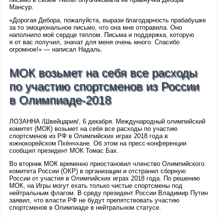
Мансур.
«Дорогая Дебора, пожалуйста, вырази благодарность прабабушке
за то эмоциональное письмо, что она мне отправила. Оно
наполнило моё сердце теплом. Письма и поддержка, которую
я от вас получил, значат для меня очень много. Спасибо
огромное!» — написал Надаль.
МОК возьмет на себя все расходы
по участию спортсменов из России
в Олимпиаде-2018
ЛОЗАННА /Швейцария/, 6 декабря. Международный олимпийский
комитет (МОК) возьмет на себя все расходы по участию
спортсменов из РФ в Олимпийских играх 2018 года в
южнокорейском Пхёнчхане. Об этом на пресс-конференции
сообщил президент МОК Томас Бах.
Во вторник МОК временно приостановил членство Олимпийского
комитета России (ОКР) в организации и отстранил сборную
России от участия в Олимпийских играх 2018 года. По решению
МОК, на Игры могут ехать только чистые спортсмены под
нейтральным флагом. В среду президент России Владимир Путин
заявил, что власти РФ не будут препятствовать участию
спортсменов в Олимпиаде в нейтральном статусе.