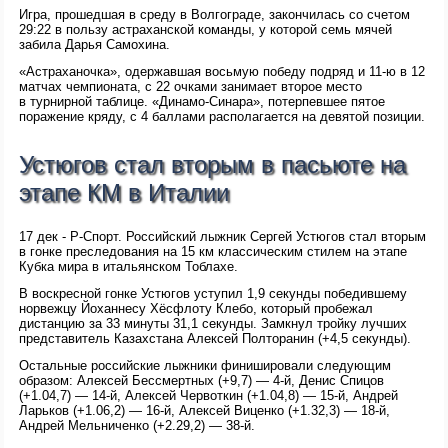
Игра, прошедшая в среду в Волгограде, закончилась со счетом
29:22 в пользу астраханской команды, у которой семь мячей
забила Дарья Самохина.
«Астраханочка», одержавшая восьмую победу подряд и 11-ю в 12
матчах чемпионата, с 22 очками занимает второе место
в турнирной таблице. «Динамо-Синара», потерпевшее пятое
поражение кряду, с 4 баллами располагается на девятой позиции.
Устюгов стал вторым в пасьюте на
этапе КМ в Италии
17 дек - Р-Спорт. Российский лыжник Сергей Устюгов стал вторым
в гонке преследования на 15 км классическим стилем на этапе
Кубка мира в итальянском Тоблахе.
В воскресной гонке Устюгов уступил 1,9 секунды победившему
норвежцу Йоханнесу Хёсфлоту Клебо, который пробежал
дистанцию за 33 минуты 31,1 секунды. Замкнул тройку лучших
представитель Казахстана Алексей Полторанин (+4,5 секунды).
Остальные российские лыжники финишировали следующим
образом: Алексей Бессмертных (+9,7) — 4-й, Денис Спицов
(+1.04,7) — 14-й, Алексей Червоткин (+1.04,8) — 15-й, Андрей
Ларьков (+1.06,2) — 16-й, Алексей Виценко (+1.32,3) — 18-й,
Андрей Мельниченко (+2.29,2) — 38-й.