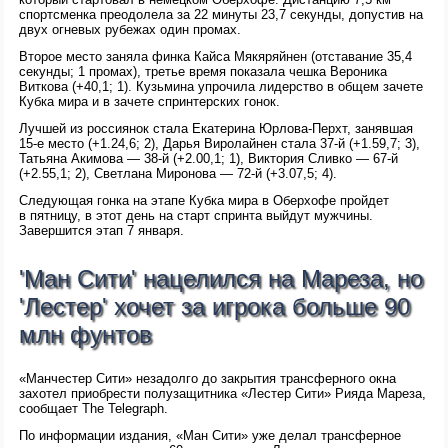
спортсменка преодолела за 22 минуты 23,7 секунды, допустив на
двух огневых рубежах один промах.
Второе место заняла финка Кайса Мякяряйнен (отставание 35,4
секунды; 1 промах), третье время показала чешка Вероника
Виткова (+40,1; 1). Кузьмина упрочила лидерство в общем зачете
Кубка мира и в зачете спринтерских гонок.
Лучшей из россиянок стала Екатерина Юрлова-Перхт, занявшая
15-е место (+1.24,6; 2), Дарья Виролайнен стала 37-й (+1.59,7; 3),
Татьяна Акимова — 38-й (+2.00,1; 1), Виктория Сливко — 67-й
(+2.55,1; 2), Светлана Миронова — 72-й (+3.07,5; 4).
Следующая гонка на этапе Кубка мира в Оберхофе пройдет
в пятницу, в этот день на старт спринта выйдут мужчины.
Завершится этап 7 января.
'Ман Сити' нацелился на Мареза, но
'Лестер' хочет за игрока больше 90
млн фунтов
«Манчестер Сити» незадолго до закрытия трансферного окна
захотел приобрести полузащитника «Лестер Сити» Рияда Мареза,
сообщает The Telegraph.
По информации издания, «Ман Сити» уже делал трансферное